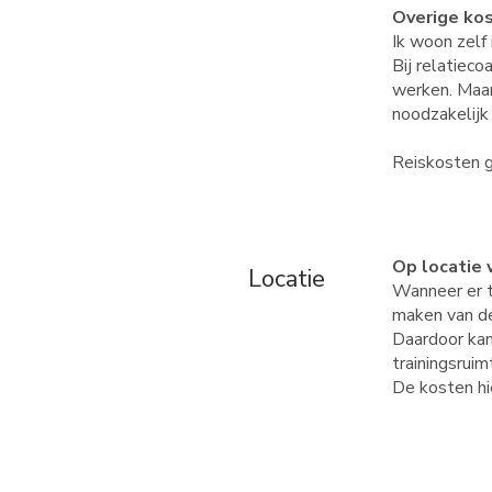
Overige ko
Ik woon zelf 
Bij relatiec
werken. Maar
noodzakelijk
Reiskosten g
Grotere
Op locatie
Locatie
Wanneer er th
maken van de 
Daardoor kan 
trainingsruim
De kosten hie