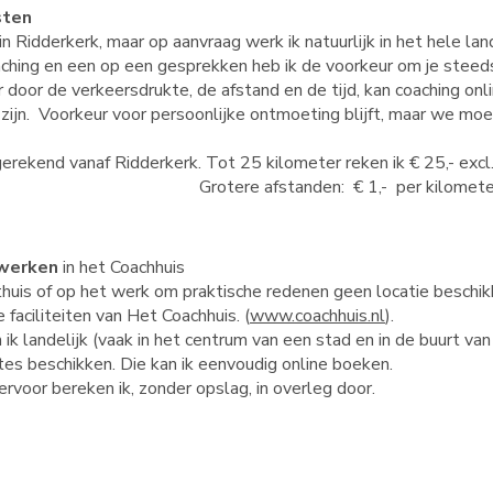
sten
in Ridderkerk, maar op aanvraag werk ik natuurlijk in het hele lan
oaching en een op een gesprekken heb ik de voorkeur om je stee
 door de verkeersdrukte, de afstand en de tijd, kan coaching onl
 zijn. Voorkeur voor persoonlijke ontmoeting blijft, maar we mo
erekend vanaf Ridderkerk. Tot 25 kilometer reken ik € 25,- excl
 afstanden: € 1,- per kilometer exc
 werken
in het Coachhuis
uis of op het werk om praktische redenen geen locatie beschikbaa
faciliteiten van Het Coachhuis. (
www.coachhuis.nl
).
ik landelijk (vaak in het centrum van een stad en in de buurt van
tes beschikken. Die kan ik eenvoudig online boeken.
rvoor bereken ik, zonder opslag, in overleg door.